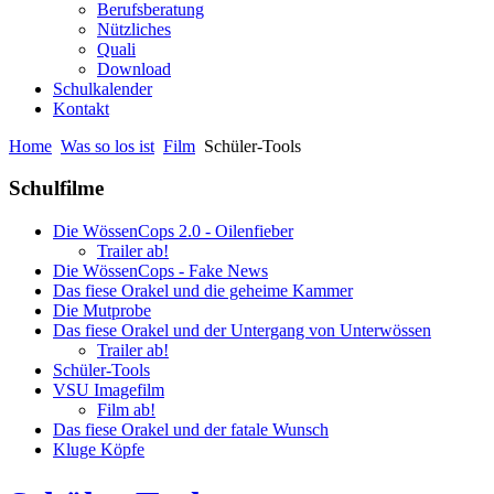
Berufsberatung
Nützliches
Quali
Download
Schulkalender
Kontakt
Home
Was so los ist
Film
Schüler-Tools
Schulfilme
Die WössenCops 2.0 - Oilenfieber
Trailer ab!
Die WössenCops - Fake News
Das fiese Orakel und die geheime Kammer
Die Mutprobe
Das fiese Orakel und der Untergang von Unterwössen
Trailer ab!
Schüler-Tools
VSU Imagefilm
Film ab!
Das fiese Orakel und der fatale Wunsch
Kluge Köpfe