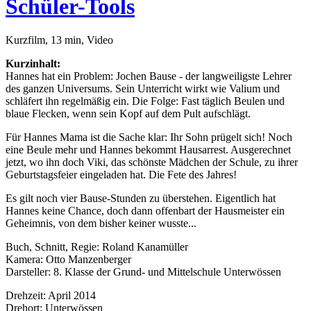
Schüler-Tools
Kurzfilm, 13 min, Video
Kurzinhalt:
Hannes hat ein Problem: Jochen Bause - der langweiligste Lehrer
des ganzen Universums. Sein Unterricht wirkt wie Valium und
schläfert ihn regelmäßig ein. Die Folge: Fast täglich Beulen und
blaue Flecken, wenn sein Kopf auf dem Pult aufschlägt.
Für Hannes Mama ist die Sache klar: Ihr Sohn prügelt sich! Noch
eine Beule mehr und Hannes bekommt Hausarrest. Ausgerechnet
jetzt, wo ihn doch Viki, das schönste Mädchen der Schule, zu ihrer
Geburtstagsfeier eingeladen hat. Die Fete des Jahres!
Es gilt noch vier Bause-Stunden zu überstehen. Eigentlich hat
Hannes keine Chance, doch dann offenbart der Hausmeister ein
Geheimnis, von dem bisher keiner wusste...
Buch, Schnitt, Regie: Roland Kanamüller
Kamera: Otto Manzenberger
Darsteller: 8. Klasse der Grund- und Mittelschule Unterwössen
Drehzeit: April 2014
Drehort: Unterwössen