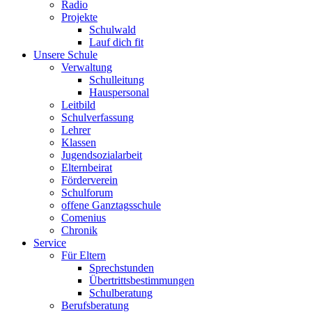
Radio
Projekte
Schulwald
Lauf dich fit
Unsere Schule
Verwaltung
Schulleitung
Hauspersonal
Leitbild
Schulverfassung
Lehrer
Klassen
Jugendsozialarbeit
Elternbeirat
Förderverein
Schulforum
offene Ganztagsschule
Comenius
Chronik
Service
Für Eltern
Sprechstunden
Übertrittsbestimmungen
Schulberatung
Berufsberatung