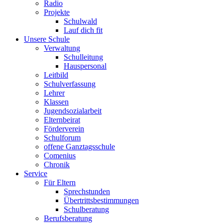
Radio
Projekte
Schulwald
Lauf dich fit
Unsere Schule
Verwaltung
Schulleitung
Hauspersonal
Leitbild
Schulverfassung
Lehrer
Klassen
Jugendsozialarbeit
Elternbeirat
Förderverein
Schulforum
offene Ganztagsschule
Comenius
Chronik
Service
Für Eltern
Sprechstunden
Übertrittsbestimmungen
Schulberatung
Berufsberatung