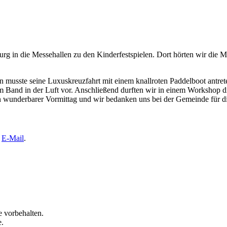
rg in die Messehallen zu den Kinderfestspielen. Dort hörten wir die
 musste seine Luxuskreuzfahrt mit einem knallroten Paddelboot antreten
 Band in der Luft vor. Anschließend durften wir in einem Workshop di
ein wunderbarer Vormittag und wir bedanken uns bei der Gemeinde für 
e
E-Mail
.
 vorbehalten.
e.