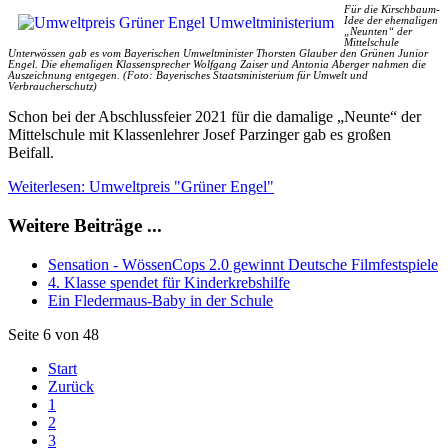
Für die Kirschbaum-
Idee der ehemaligen
„Neunten“ der
Mittelschule
Unterwössen gab es vom Bayerischen Umweltminister Thorsten Glauber den Grünen Junior
Engel. Die ehemaligen Klassensprecher Wolfgang Zaiser und Antonia Aberger nahmen die
Auszeichnung entgegen. (Foto: Bayerisches Staatsministerium für Umwelt und
Verbraucherschutz)
Schon bei der Abschlussfeier 2021 für die damalige „Neunte“ der
Mittelschule mit Klassenlehrer Josef Parzinger gab es großen
Beifall.
Weiterlesen: Umweltpreis "Grüner Engel"
Weitere Beiträge ...
Sensation - WössenCops 2.0 gewinnt Deutsche Filmfestspiele
4. Klasse spendet für Kinderkrebshilfe
Ein Fledermaus-Baby in der Schule
Seite 6 von 48
Start
Zurück
1
2
3